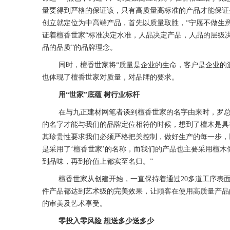
量要得到严格的保证该，只有高质量高标准的产品才能保证
创立就定位为中高端产品，首先以质量取胜，“宁愿不做生意
证着檀香世家“标准决定水准，人品决定产品，人品的层级
品的品质”的品牌理念。
同时，檀香世家将“质量是企业的生命，客户是企业的
也体现了檀香世家对质量，对品牌的要求。
用“世家”底蕴 树行业标杆
在与九正建材网笔者谈到檀香世家的名字由来时，罗总
的名字才能与我们的品牌定位相符的时候，想到了檀木是具
其珍贵性要求我们必须严格把关控制，做好生产的每一步，
是采用了‘檀香世家’的名称，而我们的产品也主要采用檀
到品味，再到价值上都实至名归。”
檀香世家从创建开始，一直保持着通过20多道工序表
件产品都达到艺术级的完美效果，让顾客在使用高质量产品
的审美及艺术享受。
零投入零风险 想送多少送多少