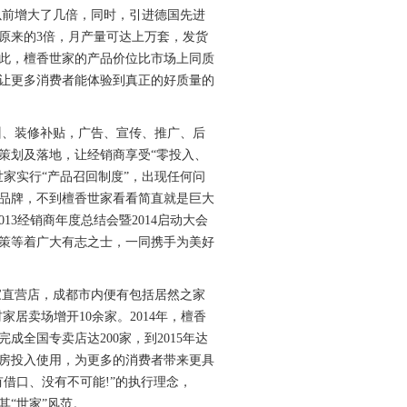
以前增大了几倍，同时，引进德国先进
原来的3倍，月产量可达上万套，发货
因此，檀香世家的产品价位比市场上同质
让更多消费者能体验到真正的好质量的
训、装修补贴，广告、宣传、推广、后
策划及落地，让经销商享受“零投入、
家实行“产品召回制度”，出现任何问
品牌，不到檀香世家看看简直就是巨大
013经销商年度总结会暨2014启动大会
策等着广大有志之士，一同携手为美好
家直营店，成都市内便有包括居然之家
居卖场增开10余家。2014年，檀香
全国专卖店达200家，到2015年达
厂房投入使用，为更多的消费者带来更具
借口、没有不可能!”的执行理念，
其“世家”风范。