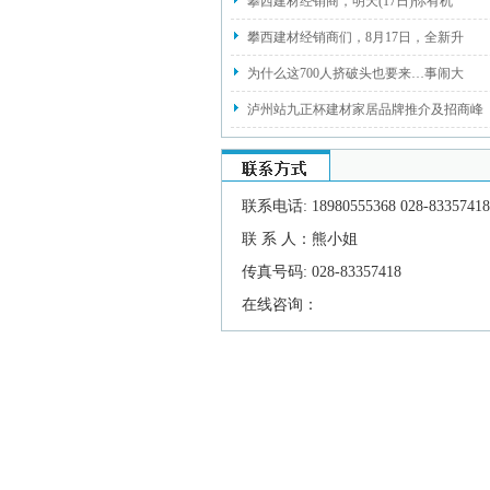
攀西建材经销商，明天(17日)你有机
攀西建材经销商们，8月17日，全新升
为什么这700人挤破头也要来…事闹大
泸州站九正杯建材家居品牌推介及招商峰
联系电话: 18980555368 028-83357418
联 系 人：熊小姐
传真号码: 028-83357418
在线咨询：