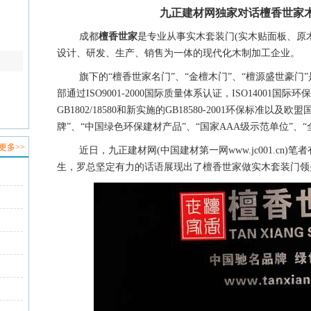
九正建材网独家对话檀香世家木
成都
檀香世家
是专业从事实木套装门(实木贴面板、原
设计、研发、生产、销售为一体的现代化木制加工企业。
旗下的“檀香世家名门”、“金檀木门”、“檀源盛世豪
部通过ISO9001-2000国际质量体系认证，ISO14001
GB1802/18580和新实施的GB18580-2001环保标准
牌”、“中国绿色环保建材产品”、“国家AAA级示范单位”、
更多>>
近日，九正建材网(中国建材第一网www.jc001.cn
生，罗总坚定有力的话语展现出了檀香世家做实木套装门领