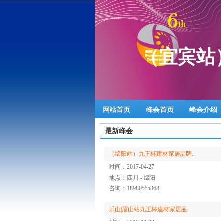
（宜宾站
网站首页
峰会首页
峰会介绍
最新峰会
（绵阳站）九正杯建材家居品牌..
时间：2017-04-27
地点：四川 - 绵阳
咨询：18980555368
乐山|眉山站九正杯建材家居品..