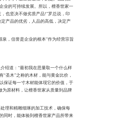
企业的可持续发展。所以，檀香世家一
，也坚决不做劣质产品!”罗总说，印
决定产品的优劣，人品的高低，决定产
源泉，信誉是企业的根本”作为经营宗旨
介绍道：“最初我在思量取一个什么样
有“圣木”之称的木材，能与黄金比价，
以保证每一寸木材能体现它的价值，于
木做为原材料，让檀香世家从质量到品牌
面处理和精雕细琢的加工技术，确保每
的同时，能体验到檀香世家产品所带来