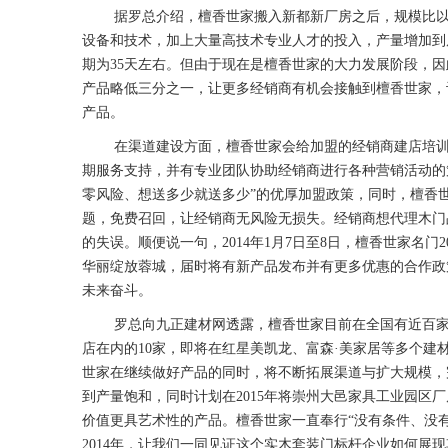
据罗总介绍，檀香世家搬入新都新厂房之后，规模比
设备和技术，加上大量高技术专业人才的投入，产量增加到
期为35天左右。但由于现在是檀香世家的大力发展阶段，
产品略低三分之一，让更多经销商有机会接触到檀香世家，
产品。
在渠道建设方面，檀香世家会给加盟的经销商建店培
期服务支持，并有专业团队协助经销商进行各种营销活动的
零风险、想送多少就送多少”的优厚加盟政策，同时，檀香世
题，免费召回，让经销商无风险无损失。经销商想代理木门
的失误。顺便说一句，2014年1月7日至8日，檀香世家名门2
华丽绽放蓉城，届时将有新产品发布并有更多优惠的合作政
未来奋斗。
罗总向九正建材网透露，檀香世家目前在全国有近百
店在内的10家，即将在红星美凯龙、富森·美家居等多个建材家
世家在继续做好产品的同时，将不断拓展渠道与扩大规模，完成
到产量饱和，同时计划在2015年将崇州大邑家具工业园区
价值更具艺术性的产品。檀香世家一直奉行“没有条件、没有
2014年，让我们一同见证这个实木套装门标杆企业如何展现